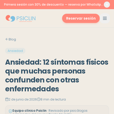
Primera sesión con 30% de descuento — reserva por WhatsApp o aquí
Reservar sesión
Blog
Ansiedad
Ansiedad: 12 síntomas físicos
que muchas personas
confunden con otras
enfermedades
2 de junio de 2026
8
min de lectura
Equipo clínico Psiclin
·
Revisado por psicólogos