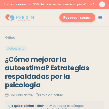
Primera sesión con 30% de descuento — reserva por WhatsApp o aquí
Reservar sesión
Blog
Autoestima
¿Cómo mejorar la
autoestima? Estrategias
respaldadas por la
psicología
5 de junio de 2026
9
min de lectura
Equipo clínico Psiclin
·
Revisado por psicólogos