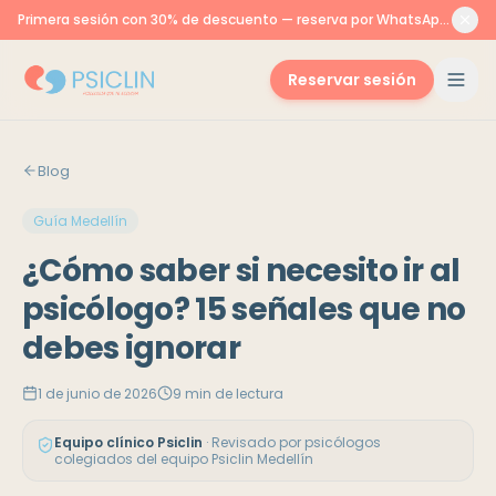
Primera sesión con 30% de descuento — reserva por WhatsApp o aquí
Reservar sesión
Blog
Guía Medellín
¿Cómo saber si necesito ir al
psicólogo? 15 señales que no
debes ignorar
1 de junio de 2026
9
min de lectura
Equipo clínico Psiclin
·
Revisado por psicólogos
colegiados del equipo Psiclin Medellín