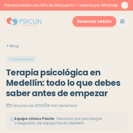
Primera sesión con 30% de descuento — reserva por WhatsApp o aquí
Reservar sesión
Blog
Tratamientos
Terapia psicológica en
Medellín: todo lo que debes
saber antes de empezar
9 de junio de 2026
8
min de lectura
Equipo clínico Psiclin
·
Revisado por psicólogos
colegiados del equipo Psiclin Medellín