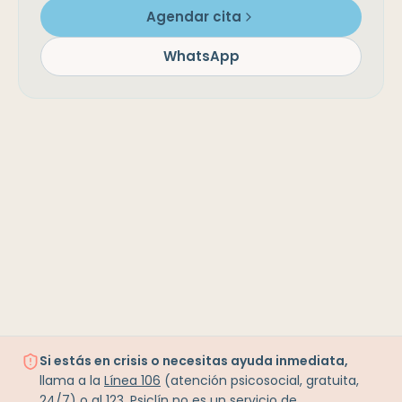
Agendar cita
WhatsApp
Si estás en crisis o necesitas ayuda inmediata,
llama a la
Línea 106
(atención psicosocial, gratuita,
24/7) o al
123
. Psiclín no es un servicio de