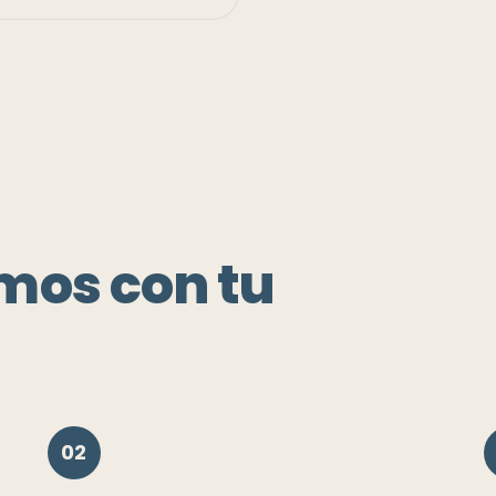
mos con tu
02