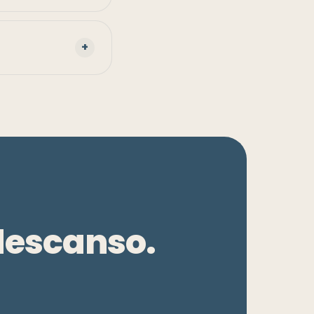
+
descanso.