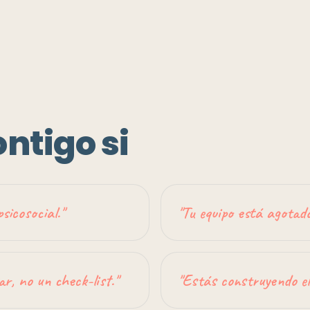
ntigo si
sicosocial.
"
"
Tu equipo está agotad
ar, no un check-list.
"
"
Estás construyendo e