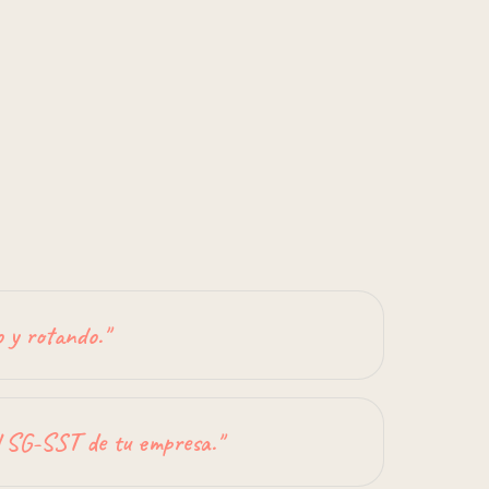
o y rotando.
"
l SG-SST de tu empresa.
"