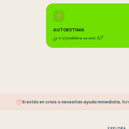
AUTOESTIMA
¿y si el problema no eres tú?
Si estás en crisis o necesitas ayuda inmediata,
lla
EXPLORA