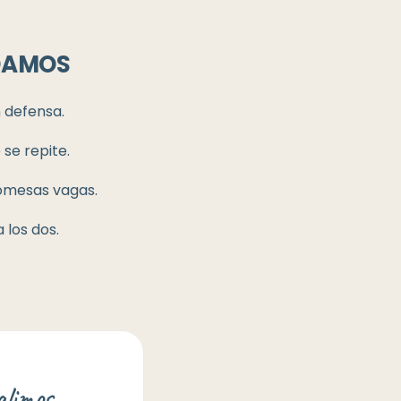
DAMOS
n defensa.
se repite.
romesas vagas.
 los dos.
alimos