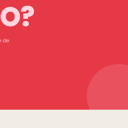
O?
e de