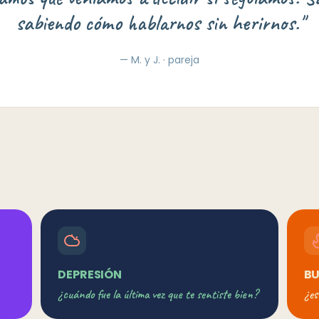
sabiendo cómo hablarnos sin herirnos.
"
—
M. y J. · pareja
DEPRESIÓN
B
¿cuándo fue la última vez que te sentiste bien?
¿es