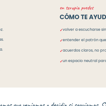
en terapia puedes
CÓMO TE AYU
z.
volver a escucharse si
✓
as.
entender el patrón que 
✓
a.
acuerdos claros, no p
✓
un espacio neutral para
✓
.
amos que veníamos a decidir si seguíamos. S