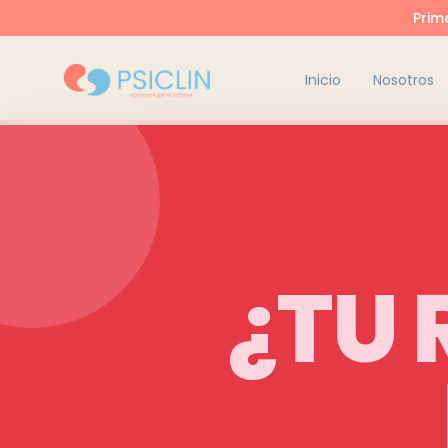
Prim
Inicio
Nosotros
¿TU 