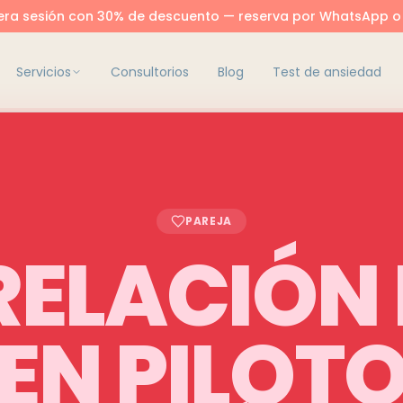
era sesión con 30% de descuento — reserva por WhatsApp o
Servicios
Consultorios
Blog
Test de ansiedad
PAREJA
RELACIÓN
EN PILOT